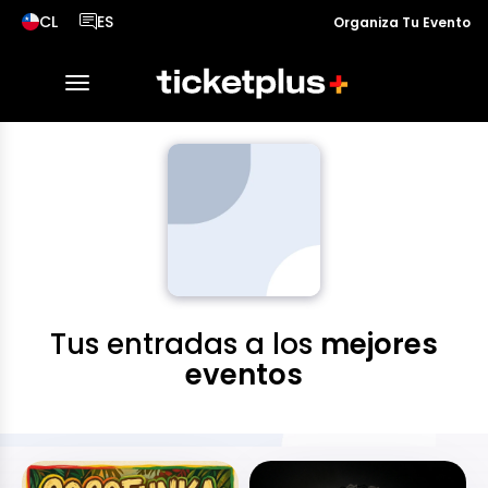
CL
ES
Organiza Tu Evento
País seleccionado, cambiar país
Idioma seleccionado, cambiar idioma
desplegar navegación
Tus entradas a los
mejores
eventos