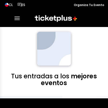
CL
ES
Organiza Tu Evento
País seleccionado, cambiar país
Idioma seleccionado, cambiar idioma
desplegar navegación
Tus entradas a los
mejores
eventos