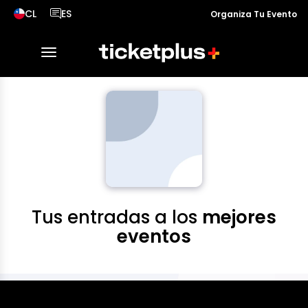
CL
ES
Organiza Tu Evento
País seleccionado, cambiar país
Idioma seleccionado, cambiar idioma
desplegar navegación
Tus entradas a los
mejores
eventos